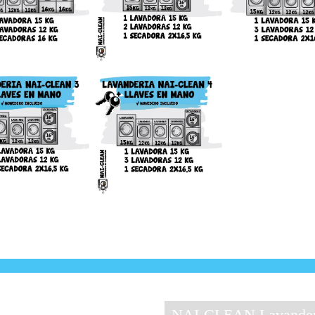
mano
mano
NAI-CLEAN Lavanderí