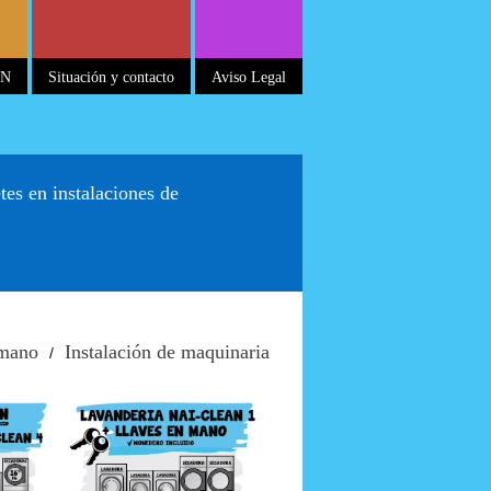
AN
Situación y contacto
Aviso Legal
tes en instalaciones de
ón
Instalación
N 4
NAI-CLEAN 1
+ llaves en
mano
 mano
Instalación de maquinaria
/