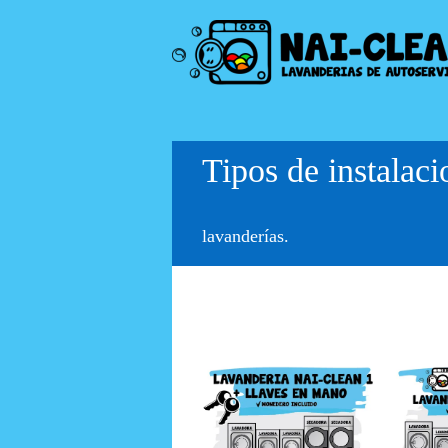
Tipos de instala
Instalación
I
NAI-CLEAN 1
NA
lavanderías.
Instalación
I
NAI-CLEAN 2
NA
+ llaves en
+