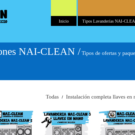
Inicio
Tipos Lavanderías NAI-CLE
ciones NAI-CLEAN /
Tipos de ofertas y paque
nstalación
Instalación
Instalaci
I-CLEAN 2
NAI-CLEAN 3
NAI-CLEA
Todas
Instalación completa llaves en
/
nstalación
Instalación
I-CLEAN 3
NAI-CLEAN 4
 llaves en
+ llaves en