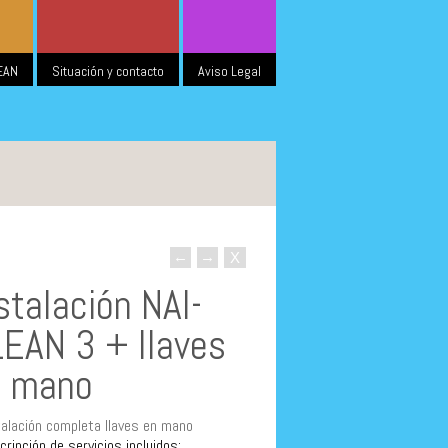
EAN
Situación y contacto
Aviso Legal
←
→
X
stalación NAI-
EAN 3 + llaves
n mano
talación completa llaves en mano
cripción de servicios incluidos: