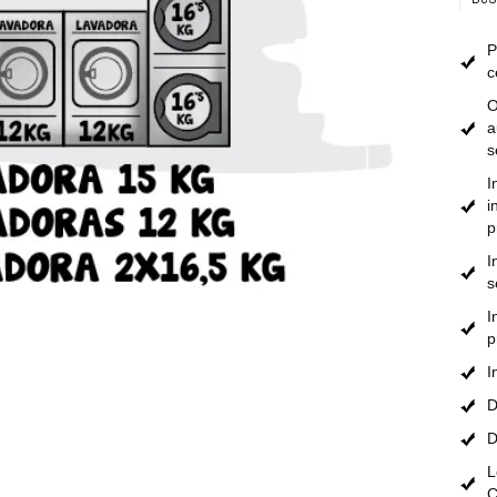
P
c
O
a
s
I
i
p
I
s
I
p
I
D
D
L
C