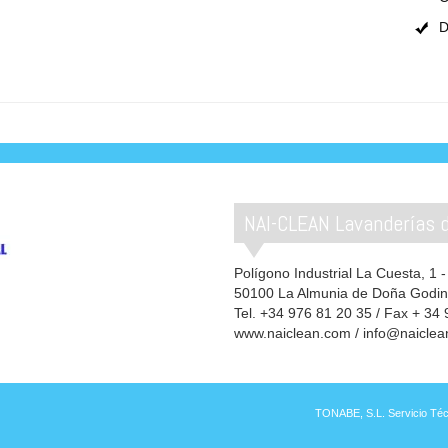
D
NAI-CLEAN Lavanderías d
Polígono Industrial La Cuesta, 1 -
50100 La Almunia de Doña Godin
Tel. +34 976 81 20 35 / Fax + 34
www.naiclean.com / info@naicle
TONABE, S.L. Servicio Técn