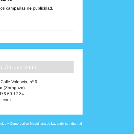
os campañas de publicidad.
e Autoservicio
 Calle Valencia, nº 6
a (Zaragoza)
 976 60 12 34
an.com
ico y Comercial en Maquinaria de Lavandería Industrial.