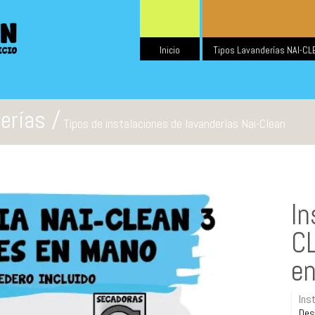
Inicio
Tipos Lavanderías NAI-CL
erías /
Tipos de instalaciones de lavanderías Nai-Clean
In
CL
e
Ins
Des